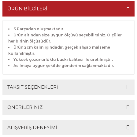
ÜRÜN BİLGİLERİ
3 Parçadan oluşmaktadır.
Ürün altından size uygun ölçüyü seçebilirsiniz. Ölçüler
her birinin ölçüsüdür.
Ürün 2cm kalınlığındadır, gerçek ahşap malzeme
kullanılmıştır.
Yüksek çözünürlüklü baskı kalitesi ile üretilmiştir.
Asılmaya uygun şekilde gönderim sağlanmaktadır.
TAKSİT SEÇENEKLERİ
ÖNERİLERİNİZ
ALIŞVERİŞ DENEYİMİ
Bu ürünün fiyat bilgisi, resim, ürün açıklamalarında ve
diğer konularda yetersiz gördüğünüz noktaları öneri