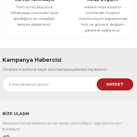
1.000,00 TL
ÜRÜNÜ İNCELE
Tüm süreç boyunca
Hasarlı veya kusurlu
800,00 TL
%12
WhatsApp üzerinden bize
ürünlerde müşteri
dilediğiniz an ulaşabilir,
memnuniyeti kapsamında
Evinemoda
destek alabilirsiniz.
hızlı ve güvenli değişim
Boho Tarzı Çiçek 3 Parça Ahşap Çerçeveli Tablo ACT
garantisi sağlıyoruz.
1.000,00 TL
ÜRÜNÜ İNCELE
800,00 TL
%12
Kampanya Habercisi
Evinemoda
Ücretsiz e-bültene kayıt olun kampanyalardan faydalanın.
Vincent Van Gogh Temalı 3 Parça Ahşap Çerçeveli Tablo ACT
KAYDET
1.000,00 TL
ÜRÜNÜ İNCELE
800,00 TL
%12
Evinemoda
Vincent Van Gogh Temalı 3 Parça Ahşap Çerçeveli Tablo ACT
BİZE ULAŞIN
Kesintisiz hizmet kalitemiz ile her zaman yanınızdayız. Siparişleriniz için
1.000,00 TL
ÜRÜNÜ İNCELE
buradayız!
800,00 TL
%12