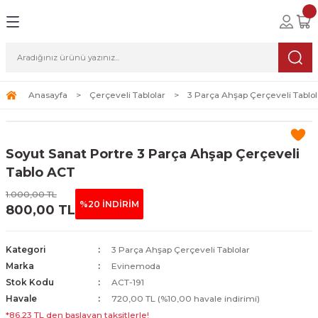
Geri Dön
Geri Dön
Geri Dön
lolar
ablolar
i Sanat
Tablolar
erçeveli Tablolar
Seti
Anasayfa
Çerçeveli Tablolar
3 Parça Ahşap Çerçeveli Tablol
Tablolar
erçeveli Tablolar
a Seti
Soyut Sanat Portre 3 Parça Ahşap Çerçeveli
Tablolar
s Tablolar
Tablo ACT
1.000,00 TL
Tablolar
blolar
%20 İNDİRİM
800,00 TL
s Tablolar
Kategori
3 Parça Ahşap Çerçeveli Tablolar
Marka
Evinemoda
Stok Kodu
ACT-191
Havale
720,00 TL (%10,00 havale indirimi)
*86,23 TL den başlayan taksitlerle!