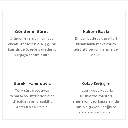
Ürün fiyatı diğer sitelerden daha pahalı.
1.000,00 TL
ÜRÜNÜ İNCELE
Bu ürüne benzer farklı alternatifler olmalı.
800,00 TL
%12
Evinemoda
Gönderim Süresi
Kaliteli Baskı
Eskitme Detaylı Mavi Ekru Çiçek 3 Parça Pleksi Aynalı Tablo
Ürünlerimiz, sizin için özel
En son baskı teknolojileri
olarak üretilerek 2–4 iş günü
kullanılarak maksimum
içerisinde özenle paketlenip
görüntü performansı elde
1.000,00 TL
ÜRÜNÜ İNCELE
Gönder
kargoya teslim edilir.
edilir.
800,00 TL
%13
Evinemoda
Dokulu Görünüm Beyaz Çiçek 3 Parça Pleksi Aynalı Tablo
Sürekli Yanındayız
Kolay Değişim
1.000,00 TL
ÜRÜNÜ İNCELE
Tüm süreç boyunca
Hasarlı veya kusurlu
800,00 TL
%13
WhatsApp üzerinden bize
ürünlerde müşteri
dilediğiniz an ulaşabilir,
memnuniyeti kapsamında
Evinemoda
destek alabilirsiniz.
hızlı ve güvenli değişim
Dairesel Soyut Sanat 3 Parça Pleksi Aynalı Tablo
garantisi sağlıyoruz.
1.000,00 TL
ÜRÜNÜ İNCELE