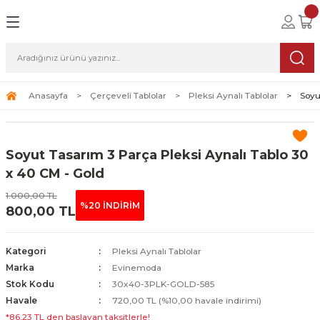
Geri Dön
Geri Dön
Geri Dön
lolar
ablolar
i Sanat
Tablolar
erçeveli Tablolar
Seti
Anasayfa
Çerçeveli Tablolar
Pleksi Aynalı Tablolar
Soyu
Tablolar
erçeveli Tablolar
a Seti
Soyut Tasarım 3 Parça Pleksi Aynalı Tablo 30
Tablolar
s Tablolar
x 40 CM - Gold
1.000,00 TL
Tablolar
blolar
%20 İNDİRİM
800,00 TL
s Tablolar
Kategori
Pleksi Aynalı Tablolar
Marka
Evinemoda
Stok Kodu
30x40-3PLK-GOLD-585
Havale
720,00 TL (%10,00 havale indirimi)
*86,23 TL den başlayan taksitlerle!