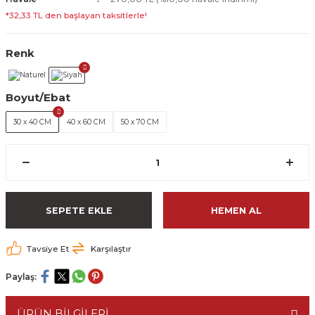
*32,33 TL den başlayan taksitlerle!
Renk
Boyut/Ebat
30 x 40 CM
40 x 60 CM
50 x 70 CM
SEPETE EKLE
HEMEN AL
Tavsiye Et
Karşılaştır
Paylaş:
ÜRÜN BİLGİLERİ