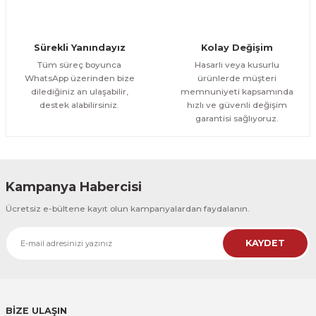
CeSht
Orman Yolu Tek Parça Ahşap Çerçeveli Tablo
Sürekli Yanındayız
Kolay Değişim
500,00 TL
ÜRÜNÜ İNCELE
Tüm süreç boyunca
Hasarlı veya kusurlu
300,00 TL
%25
WhatsApp üzerinden bize
ürünlerde müşteri
dilediğiniz an ulaşabilir,
memnuniyeti kapsamında
CeSht
destek alabilirsiniz.
hızlı ve güvenli değişim
Orman Yolu Tek Parça Ahşap Çerçeveli Tablo
garantisi sağlıyoruz.
500,00 TL
ÜRÜNÜ İNCELE
300,00 TL
Kampanya Habercisi
CeSht
Ücretsiz e-bültene kayıt olun kampanyalardan faydalanın.
Pembe Fonlu Good Things Are Coming Yazılı Tek Parça Ahşap Çerçeveli
KAYDET
500,00 TL
ÜRÜNÜ İNCELE
300,00 TL
CeSht
Pembe Fonlu Good Things Are Coming Yazılı Tek Parça Ahşap Çerçeveli
BİZE ULAŞIN