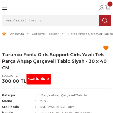
Geri Dön
Geri Dön
Geri Dön
lolar
ablolar
i Sanat
Tablolar
erçeveli Tablolar
Seti
Anasayfa
Çerçeveli Tablolar
1 Parça Ahşap Çerçeveli Tablol
Tablolar
erçeveli Tablolar
a Seti
Turuncu Fonlu Girls Support Girls Yazılı Tek
Tablolar
s Tablolar
Parça Ahşap Çerçeveli Tablo Siyah - 30 x 40
CM
Tablolar
blolar
500,00 TL
%40 İNDİRİM
300,00 TL
s Tablolar
Kategori
1 Parça Ahşap Çerçeveli Tablolar
Marka
CeSht
Stok Kodu
CST-SIYAH-30x40-087
Havale
270,00 TL (%10,00 havale indirimi)