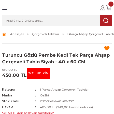
Geri Dön
Geri Dön
Geri Dön
lolar
ablolar
i Sanat
Tablolar
erçeveli Tablolar
Seti
Anasayfa
Çerçeveli Tablolar
1 Parça Ahşap Çerçeveli Tablol
Tablolar
erçeveli Tablolar
a Seti
Turuncu Gözlü Pembe Kedi Tek Parça Ahşap
Tablolar
s Tablolar
Çerçeveli Tablo Siyah - 40 x 60 CM
650,00 TL
Tablolar
blolar
%31 İNDİRİM
450,00 TL
s Tablolar
Kategori
1 Parça Ahşap Çerçeveli Tablolar
Marka
CeSht
Stok Kodu
CST-SIYAH-40x60-357
Havale
405,00 TL (%10,00 havale indirimi)
*48,50 TL den başlayan taksitlerle!