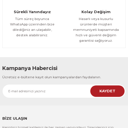
Orman Yolu Tek Parça Ahşap Çerçeveli Tablo
Sürekli Yanındayız
Kolay Değişim
500,00 TL
ÜRÜNÜ İNCELE
Tüm süreç boyunca
Hasarlı veya kusurlu
300,00 TL
%25
WhatsApp üzerinden bize
ürünlerde müşteri
dilediğiniz an ulaşabilir,
memnuniyeti kapsamında
CeSht
destek alabilirsiniz.
hızlı ve güvenli değişim
Orman Yolu Tek Parça Ahşap Çerçeveli Tablo
garantisi sağlıyoruz.
500,00 TL
ÜRÜNÜ İNCELE
300,00 TL
Kampanya Habercisi
CeSht
Ücretsiz e-bültene kayıt olun kampanyalardan faydalanın.
Pembe Fonlu Good Things Are Coming Yazılı Tek Parça Ahşap Çerçeveli
KAYDET
500,00 TL
ÜRÜNÜ İNCELE
300,00 TL
CeSht
Pembe Fonlu Good Things Are Coming Yazılı Tek Parça Ahşap Çerçeveli
BİZE ULAŞIN
Kesintisiz hizmet kalitemiz ile her zaman yanınızdayız. Siparişleriniz için