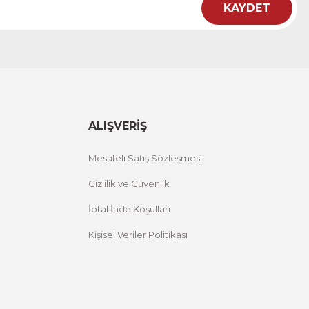
KAYDET
ht
 Çiçekli Flower Yazılı Tek Parça Ahşap Çerçeveli Tablo
00 TL
%25 İNDİRİM
ÜRÜNÜ İNCELE
,00 TL
ALIŞVERİŞ
Mesafeli Satış Sözleşmesi
Gizlilik ve Güvenlik
İptal İade Koşullari
Kişisel Veriler Politikası