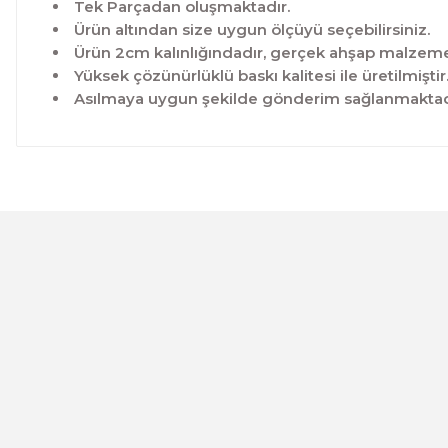
Tek Parçadan oluşmaktadır.
Ürün altından size uygun ölçüyü seçebilirsiniz.
Ürün 2cm kalınlığındadır, gerçek ahşap malzeme 
Yüksek çözünürlüklü baskı kalitesi ile üretilmiştir
Asılmaya uygun şekilde gönderim sağlanmaktad
Bu ürünün fiyat bilgisi, resim, ürün açıklamalarında ve 
Görüş ve önerileriniz için teşekkür ederiz.
Ürün resmi kalitesiz, bozuk veya görüntülenemiyor.
Ürün açıklamasında eksik bilgiler bulunuyor.
Ürün bilgilerinde hatalar bulunuyor.
CeSht
Ürün fiyatı diğer sitelerden daha pahalı.
Mavi-yeşil Çiçekli Garden Place Yazılı Tek Parça Ahşap Çe
Bu ürüne benzer farklı alternatifler olmalı.