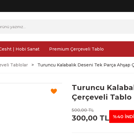
Cesht | Hobi Sanat
Premium Çerçeveli Tablo
veli Tablolar
Turuncu Kalabalık Deseni Tek Parça Ahşap Ç
Turuncu Kalaba
Çerçeveli Tablo 
500,00 TL
300,00 TL
%40 İND