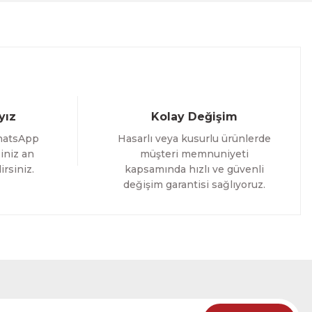
%25 İNDİRİM
ELE
yız
Kolay Değişim
hatsApp
Hasarlı veya kusurlu ürünlerde
iniz an
müşteri memnuniyeti
irsiniz.
kapsamında hızlı ve güvenli
değişim garantisi sağlıyoruz.
oming Yazılı Tek Parça Ahşap Çerçeveli Tablo
%25 İNDİRİM
RÜNÜ İNCELE