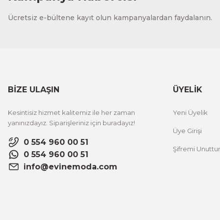
CeSht
Ücretsiz e-bültene kayıt olun kampanyalardan faydalanın.
Fırça Darbeleri Tek Parça Ahşap Çerçeveli Tablo
500,00 TL
%25 İNDİRİM
ÜRÜNÜ İNCELE
300,00 TL
BİZE ULAŞIN
ÜYELİK
CeSht
Kesintisiz hizmet kalitemiz ile her zaman
Yeni Üyelik
Sarı Çiçekli Flower Yazılı Tek Parça Ahşap Çerçeveli Tablo
yanınızdayız. Siparişleriniz için buradayız!
Üye Girişi
0 554 960 00 51
Şifremi Unutt
500,00 TL
%25 İNDİRİM
0 554 960 00 51
ÜRÜNÜ İNCELE
300,00 TL
info@evinemoda.com