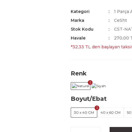
Kategori
1 Parça 
Marka
CeSht
Stok Kodu
CST-NA
Havale
270,00 T
*32,33 TL den başlayan taksit
Renk
Boyut/Ebat
30 x 40 CM
40 x 60 CM
50