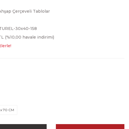
Ahşap Çerçeveli Tablolar
TUREL-30x40-158
L (%10,00 havale indirimi)
lerle!
 x 70 CM