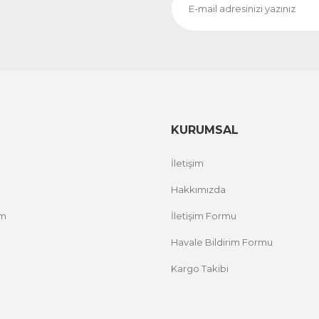
CeSht
CeS
Fırça Darbeleri Tek Parça Ahşap Çerçeveli Tablo
Sarı
500,00 TL
500,
%25 İNDİRİM
ÜRÜNÜ İNCELE
300,00 TL
300
KURUMSAL
İletişim
Hakkımızda
um
İletişim Formu
Havale Bildirim Formu
Kargo Takibi