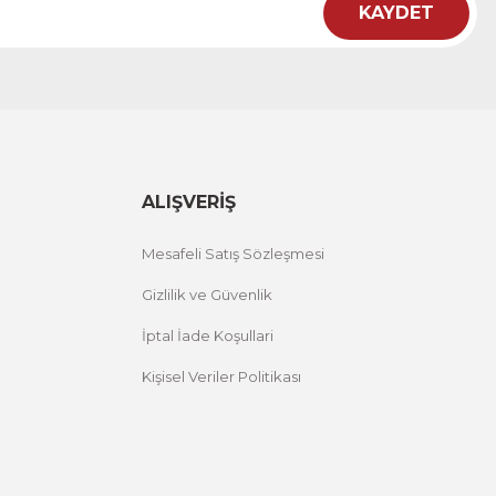
KAYDET
ht
 Çiçekli Flower Yazılı Tek Parça Ahşap Çerçeveli Tablo
00 TL
%25 İNDİRİM
ÜRÜNÜ İNCELE
,00 TL
ALIŞVERİŞ
Mesafeli Satış Sözleşmesi
Gizlilik ve Güvenlik
İptal İade Koşullari
Kişisel Veriler Politikası