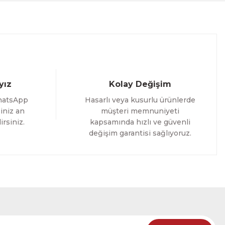
%25 İNDİRİM
ELE
yız
Kolay Değişim
hatsApp
Hasarlı veya kusurlu ürünlerde
iniz an
müşteri memnuniyeti
irsiniz.
kapsamında hızlı ve güvenli
değişim garantisi sağlıyoruz.
oming Yazılı Tek Parça Ahşap Çerçeveli Tablo
%25 İNDİRİM
RÜNÜ İNCELE