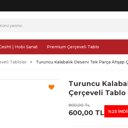
Cesht | Hobi Sanat
Premium Çerçeveli Tablo
veli Tablolar
Turuncu Kalabalık Deseni Tek Parça Ahşap Ç
Turuncu Kalaba
Çerçeveli Tablo 
800,00 TL
600,00 TL
%25 İND