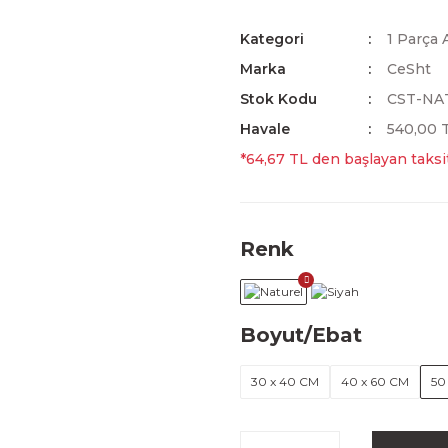
Kategori
1 Parça 
Marka
CeSht
Stok Kodu
CST-NA
Havale
540,00 T
*64,67 TL den başlayan taksit
Renk
Boyut/Ebat
30 x 40 CM
40 x 60 CM
50