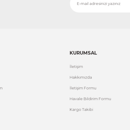
CeSht
CeS
Fırça Darbeleri Tek Parça Ahşap Çerçeveli Tablo
Sarı
500,00 TL
500,
%25 İNDİRİM
ÜRÜNÜ İNCELE
300,00 TL
300
KURUMSAL
İletişim
Hakkımızda
um
İletişim Formu
Havale Bildirim Formu
Kargo Takibi