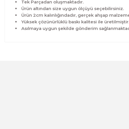
Tek Parçadan oluşmaktadır.
Ürün altından size uygun ölçüyü seçebilirsiniz.
Ürün 2cm kalınlığındadır, gerçek ahşap malzeme 
Yüksek çözünürlüklü baskı kalitesi ile üretilmiştir
Asılmaya uygun şekilde gönderim sağlanmaktad
Bu ürünün fiyat bilgisi, resim, ürün açıklamalarında ve 
Görüş ve önerileriniz için teşekkür ederiz.
Ürün resmi kalitesiz, bozuk veya görüntülenemiyor.
Ürün açıklamasında eksik bilgiler bulunuyor.
Ürün bilgilerinde hatalar bulunuyor.
CeSht
Ürün fiyatı diğer sitelerden daha pahalı.
Mavi-yeşil Çiçekli Garden Place Yazılı Tek Parça Ahşap Çe
Bu ürüne benzer farklı alternatifler olmalı.