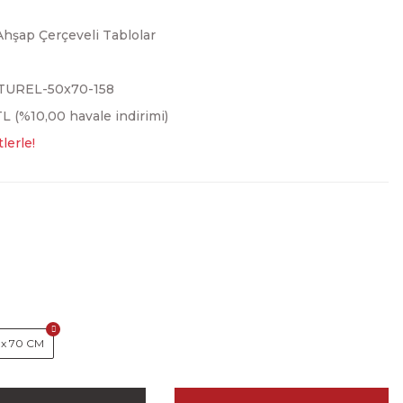
Ahşap Çerçeveli Tablolar
TUREL-50x70-158
L (%10,00 havale indirimi)
lerle!
 x 70 CM