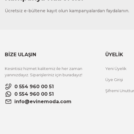
CeSht
Ücretsiz e-bültene kayıt olun kampanyalardan faydalanın.
Fırça Darbeleri Tek Parça Ahşap Çerçeveli Tablo
500,00 TL
%25 İNDİRİM
ÜRÜNÜ İNCELE
300,00 TL
BİZE ULAŞIN
ÜYELİK
CeSht
Kesintisiz hizmet kalitemiz ile her zaman
Yeni Üyelik
Sarı Çiçekli Flower Yazılı Tek Parça Ahşap Çerçeveli Tablo
yanınızdayız. Siparişleriniz için buradayız!
Üye Girişi
0 554 960 00 51
Şifremi Unutt
500,00 TL
%25 İNDİRİM
0 554 960 00 51
ÜRÜNÜ İNCELE
300,00 TL
info@evinemoda.com