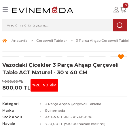
0
Geri Dön
Geri Dön
Geri Dön
lolar
ablolar
i Sanat
Tablolar
erçeveli Tablolar
Seti
Anasayfa
Çerçeveli Tablolar
3 Parça Ahşap Çerçeveli Tablol
Tablolar
erçeveli Tablolar
a Seti
Vazodaki Çiçekler 3 Parça Ahşap Çerçeveli
Tablolar
s Tablolar
Tablo ACT Naturel - 30 x 40 CM
Tablolar
blolar
1.000,00 TL
%20 İNDİRİM
800,00 TL
s Tablolar
Kategori
3 Parça Ahşap Çerçeveli Tablolar
Marka
Evinemoda
Stok Kodu
ACT-NATUREL-30x40-006
Havale
720,00 TL (%10,00 havale indirimi)