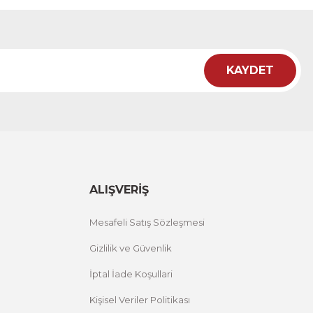
12 İNDİRİM
KAYDET
ALIŞVERİŞ
Mesafeli Satış Sözleşmesi
hşap Çerçeveli Tablo ACT
Gizlilik ve Güvenlik
İptal İade Koşullari
%12 İNDİRİM
E
Kişisel Veriler Politikası