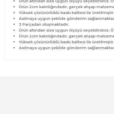
Ürün altından size uygun ölçüyü seçebilirsiniz. Ö
Ürün 2cm kalınlığındadır, gerçek ahşap malzeme 
Yüksek çözünürlüklü baskı kalitesi ile üretilmiştir
Asılmaya uygun şekilde gönderim sağlanmaktad
3 Parçadan oluşmaktadır.
Ürün altından size uygun ölçüyü seçebilirsiniz. Ö
Ürün 2cm kalınlığındadır, gerçek ahşap malzeme 
Yüksek çözünürlüklü baskı kalitesi ile üretilmiştir
Asılmaya uygun şekilde gönderim sağlanmaktad
Bu ürünün fiyat bilgisi, resim, ürün açıklamalarında ve 
Görüş ve önerileriniz için teşekkür ederiz.
Ürün resmi kalitesiz, bozuk veya görüntülenemiyor.
Ürün açıklamasında eksik bilgiler bulunuyor.
Ürün bilgilerinde hatalar bulunuyor.