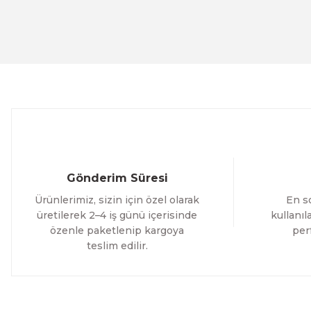
Evinemoda
Ürün fiyatı diğer sitelerden daha pahalı.
Beyaz Narin Çiçekler 3 Parça Ahşap Çerçeveli Tablo ACT
Bu ürüne benzer farklı alternatifler olmalı.
1.000,00 TL
%12 İNDİRİM
ÜRÜNÜ İNCELE
800,00 TL
Evinemoda
Boho Tarzı Çiçek 3 Parça Ahşap Çerçeveli Tablo ACT
Gönderim Süresi
1.000,00 TL
Ürünlerimiz, sizin için özel olarak
En so
%12 İNDİRİM
ÜRÜNÜ İNCELE
800,00 TL
üretilerek 2–4 iş günü içerisinde
kullanı
özenle paketlenip kargoya
per
teslim edilir.
Evinemoda
Vincent Van Gogh Temalı 3 Parça Ahşap Çerçeveli Tablo