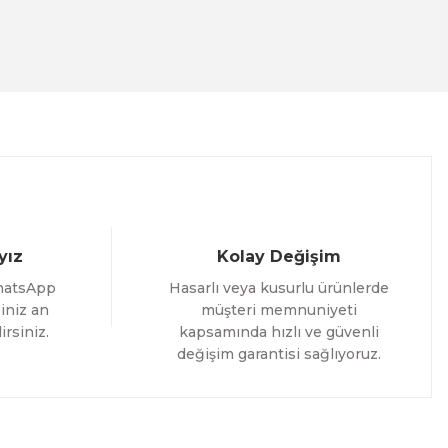
ACT
İM
yız
Kolay Değişim
hatsApp
Hasarlı veya kusurlu ürünlerde
iniz an
müşteri memnuniyeti
irsiniz.
kapsamında hızlı ve güvenli
değişim garantisi sağlıyoruz.
i Tablo ACT