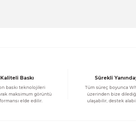
Evinemoda
Beyaz Narin Çiçekler 3 Parça Ahşap Çerçeveli Tablo 
1.000,00 TL
%12 İNDİR
ÜRÜNÜ İNCELE
800,00 TL
Gönder
Evinemoda
Boho Tarzı Çiçek 3 Parça Ahşap Çerçeveli Tablo ACT
Kaliteli Baskı
Sürekli Yanında
1.000,00 TL
n baskı teknolojileri
Tüm süreç boyunca W
%12 İNDİRİM
ÜRÜNÜ İNCELE
800,00 TL
larak maksimum görüntü
üzerinden bize dilediğ
formansı elde edilir.
ulaşabilir, destek alabil
Evinemoda
 ACT
Vincent Van Gogh Temalı 3 Parça Ahşap Çerçevel