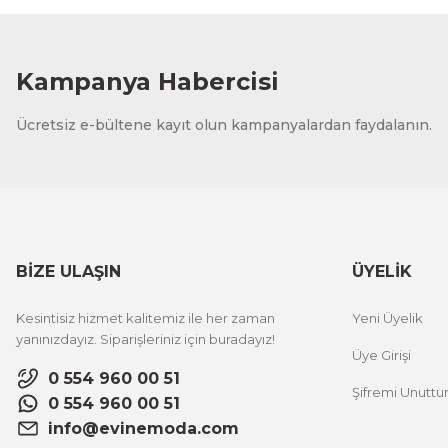
1.000,00 TL
%12 İNDİ
ÜRÜNÜ İNCELE
800,00 TL
Kampanya Habercisi
Evinemoda
Ücretsiz e-bültene kayıt olun kampanyalardan faydalanın.
Zarif Çiçekler 3 Parça Ahşap Çerçeveli Tablo ACT
1.000,00 TL
%12 İNDİRİM
ÜRÜNÜ İNCELE
800,00 TL
BİZE ULAŞIN
ÜYELİK
Evinemoda
Kesintisiz hizmet kalitemiz ile her zaman
Yeni Üyelik
Boho Tarzı Suluboya Görünümlü 3 Parça Ahşap Çerçeveli
yanınızdayız. Siparişleriniz için buradayız!
Üye Girişi
0 554 960 00 51
Şifremi Unutt
1.000,00 TL
%1
0 554 960 00 51
ÜRÜNÜ İNCELE
800,00 TL
info@evinemoda.com