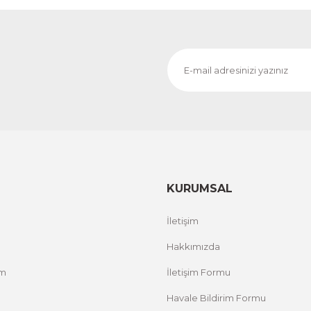
1.000,00 TL
RİM
%
ÜRÜNÜ İNCELE
800,00 TL
Evinemoda
Zarif Çiçekler 3 Parça Ahşap Çerçeveli Tablo ACT
1.000,00 TL
%12 İNDİRİM
ÜRÜNÜ İNCELE
800,00 TL
KURUMSAL
Evinemoda
İletişim
 Tablo ACT
Boho Tarzı Suluboya Görünümlü 3 Parça A
Hakkımızda
um
İletişim Formu
1.000,00 TL
2 İNDİRİM
ÜRÜNÜ İNCEL
800,00 TL
Havale Bildirim Formu