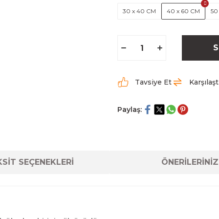
30 x 40 CM
40 x 60 CM
50
S
Tavsiye Et
Karşılaşt
Paylaş:
SİT SEÇENEKLERİ
ÖNERİLERİNİZ