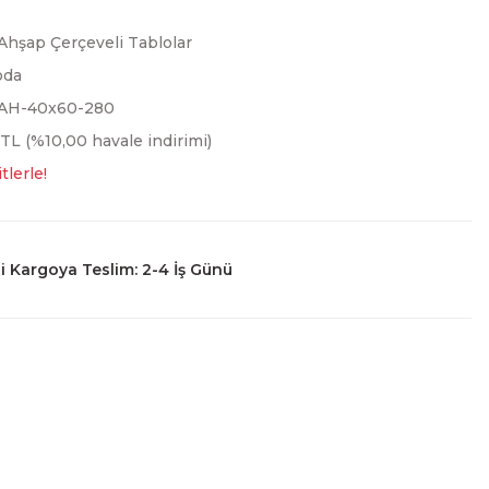
Ahşap Çerçeveli Tablolar
oda
YAH-40x60-280
 TL (%10,00 havale indirimi)
tlerle!
 Kargoya Teslim: 2-4 İş Günü