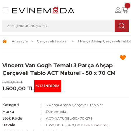
Geri Dön
Geri Dön
Geri Dön
lolar
ablolar
i Sanat
Tablolar
erçeveli Tablolar
Seti
Anasayfa
Çerçeveli Tablolar
3 Parça Ahşap Çerçeveli Tablol
Tablolar
erçeveli Tablolar
a Seti
Vincent Van Gogh Temalı 3 Parça Ahşap
Tablolar
s Tablolar
Çerçeveli Tablo ACT Naturel - 50 x 70 CM
Tablolar
blolar
1.700,00 TL
%12 İNDİRİM
1.500,00 TL
s Tablolar
Kategori
3 Parça Ahşap Çerçeveli Tablolar
Marka
Evinemoda
Stok Kodu
ACT-NATUREL-50x70-279
Havale
1.350,00 TL (%10,00 havale indirimi)