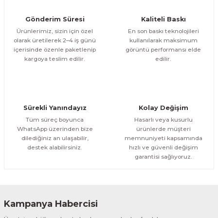
Evinemoda
Gönderim Süresi
Kaliteli Baskı
Beyaz Narin Çiçekler 3 Parça Ahşap Çerçeveli Tablo ACT
Ürünlerimiz, sizin için özel
En son baskı teknolojileri
olarak üretilerek 2–4 iş günü
kullanılarak maksimum
içerisinde özenle paketlenip
görüntü performansı elde
1.000,00 TL
ÜRÜNÜ İNCELE
Gönder
kargoya teslim edilir.
edilir.
800,00 TL
%12
Evinemoda
Boho Tarzı Çiçek 3 Parça Ahşap Çerçeveli Tablo ACT
Sürekli Yanındayız
Kolay Değişim
1.000,00 TL
ÜRÜNÜ İNCELE
Tüm süreç boyunca
Hasarlı veya kusurlu
800,00 TL
%12
WhatsApp üzerinden bize
ürünlerde müşteri
dilediğiniz an ulaşabilir,
memnuniyeti kapsamında
Evinemoda
destek alabilirsiniz.
hızlı ve güvenli değişim
Boho Tarzı Çiçek 3 Parça Ahşap Çerçeveli Tablo ACT
garantisi sağlıyoruz.
1.000,00 TL
ÜRÜNÜ İNCELE
800,00 TL
%12
Kampanya Habercisi
Evinemoda