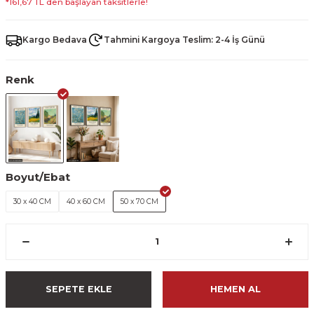
*161,67 TL den başlayan taksitlerle!
Kargo Bedava
Tahmini Kargoya Teslim: 2-4 İş Günü
Renk
Boyut/Ebat
30 x 40 CM
40 x 60 CM
50 x 70 CM
SEPETE EKLE
HEMEN AL