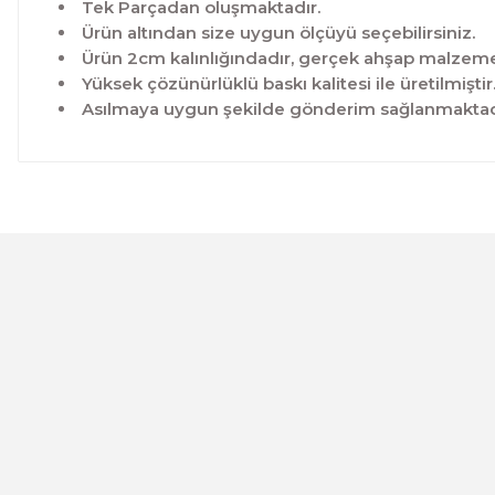
Tek Parçadan oluşmaktadır.
Ürün altından size uygun ölçüyü seçebilirsiniz.
Ürün 2cm kalınlığındadır, gerçek ahşap malzeme 
Yüksek çözünürlüklü baskı kalitesi ile üretilmiştir
Asılmaya uygun şekilde gönderim sağlanmaktad
Bu ürünün fiyat bilgisi, resim, ürün açıklamalarında ve 
Görüş ve önerileriniz için teşekkür ederiz.
Ürün resmi kalitesiz, bozuk veya görüntülenemiyor.
Ürün açıklamasında eksik bilgiler bulunuyor.
Ürün bilgilerinde hatalar bulunuyor.
CeSht
Ürün fiyatı diğer sitelerden daha pahalı.
Mavi-yeşil Çiçekli Garden Place Yazılı Tek Parça Ahşap Çe
Bu ürüne benzer farklı alternatifler olmalı.