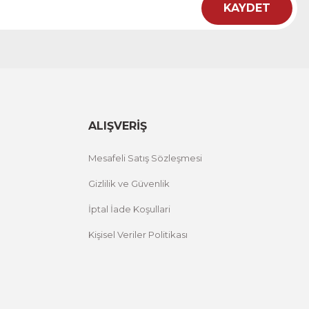
KAYDET
ht
 Çiçekli Flower Yazılı Tek Parça Ahşap Çerçeveli Tablo
00 TL
%25 İNDİRİM
ÜRÜNÜ İNCELE
,00 TL
ALIŞVERİŞ
Mesafeli Satış Sözleşmesi
Gizlilik ve Güvenlik
İptal İade Koşullari
Kişisel Veriler Politikası