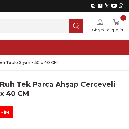
Giriş Yap
Sepetim
li Tablo Siyah - 30 x 40 CM
 Ruh Tek Parça Ahşap Çerçeveli
 x 40 CM
İRİM