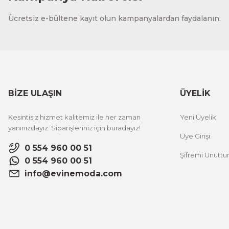
CeSht
Ücretsiz e-bültene kayıt olun kampanyalardan faydalanın.
Fırça Darbeleri Tek Parça Ahşap Çerçeveli Tablo
500,00 TL
%25 İNDİRİM
ÜRÜNÜ İNCELE
300,00 TL
BİZE ULAŞIN
ÜYELİK
CeSht
Kesintisiz hizmet kalitemiz ile her zaman
Yeni Üyelik
Sarı Çiçekli Flower Yazılı Tek Parça Ahşap Çerçeveli Tablo
yanınızdayız. Siparişleriniz için buradayız!
Üye Girişi
0 554 960 00 51
Şifremi Unutt
500,00 TL
%25 İNDİRİM
0 554 960 00 51
ÜRÜNÜ İNCELE
300,00 TL
info@evinemoda.com