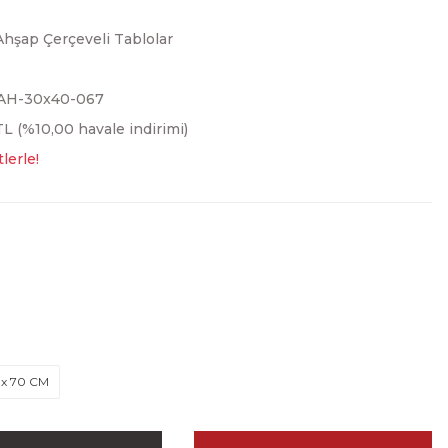
Ahşap Çerçeveli Tablolar
AH-30x40-067
L (%10,00 havale indirimi)
lerle!
 x 70 CM