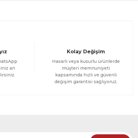
%25 İNDİRİM
ELE
yız
Kolay Değişim
hatsApp
Hasarlı veya kusurlu ürünlerde
iniz an
müşteri memnuniyeti
irsiniz.
kapsamında hızlı ve güvenli
değişim garantisi sağlıyoruz.
oming Yazılı Tek Parça Ahşap Çerçeveli Tablo
%25 İNDİRİM
RÜNÜ İNCELE