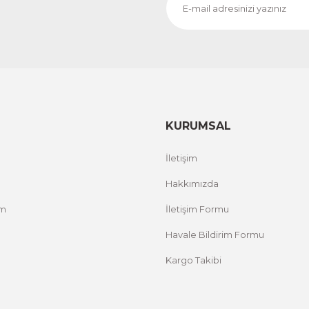
CeSht
CeS
Fırça Darbeleri Tek Parça Ahşap Çerçeveli Tablo
Sarı
500,00 TL
500,
%25 İNDİRİM
ÜRÜNÜ İNCELE
300,00 TL
300
KURUMSAL
İletişim
Hakkımızda
um
İletişim Formu
Havale Bildirim Formu
Kargo Takibi