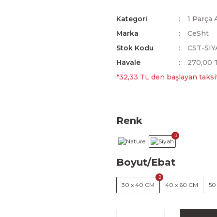
Kategori
1 Parça 
Marka
CeSht
Stok Kodu
CST-SIY
Havale
270,00 T
*32,33 TL den başlayan taksit
Renk
Boyut/Ebat
30 x 40 CM
40 x 60 CM
50