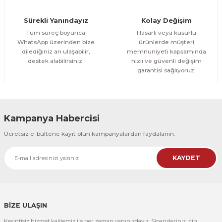
Orman Yolu Tek Parça Ahşap Çerçeveli Tablo
Sürekli Yanındayız
Kolay Değişim
500,00 TL
ÜRÜNÜ İNCELE
Tüm süreç boyunca
Hasarlı veya kusurlu
300,00 TL
%25
WhatsApp üzerinden bize
ürünlerde müşteri
dilediğiniz an ulaşabilir,
memnuniyeti kapsamında
CeSht
destek alabilirsiniz.
hızlı ve güvenli değişim
Orman Yolu Tek Parça Ahşap Çerçeveli Tablo
garantisi sağlıyoruz.
500,00 TL
ÜRÜNÜ İNCELE
300,00 TL
Kampanya Habercisi
CeSht
Ücretsiz e-bültene kayıt olun kampanyalardan faydalanın.
Pembe Fonlu Good Things Are Coming Yazılı Tek Parça Ahşap Çerçeveli
KAYDET
500,00 TL
ÜRÜNÜ İNCELE
300,00 TL
CeSht
Pembe Fonlu Good Things Are Coming Yazılı Tek Parça Ahşap Çerçeveli
BİZE ULAŞIN
Kesintisiz hizmet kalitemiz ile her zaman yanınızdayız. Siparişleriniz için