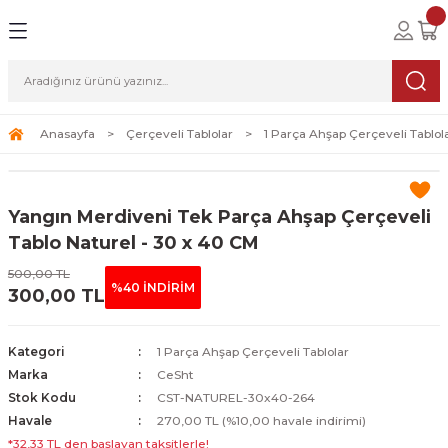
Geri Dön
Geri Dön
Geri Dön
lolar
ablolar
i Sanat
Tablolar
erçeveli Tablolar
Seti
Anasayfa
Çerçeveli Tablolar
1 Parça Ahşap Çerçeveli Tablol
Tablolar
erçeveli Tablolar
a Seti
Yangın Merdiveni Tek Parça Ahşap Çerçeveli
Tablolar
s Tablolar
Tablo Naturel - 30 x 40 CM
500,00 TL
Tablolar
blolar
%40 İNDİRİM
300,00 TL
s Tablolar
Kategori
1 Parça Ahşap Çerçeveli Tablolar
Marka
CeSht
Stok Kodu
CST-NATUREL-30x40-264
Havale
270,00 TL (%10,00 havale indirimi)
*32,33 TL den başlayan taksitlerle!