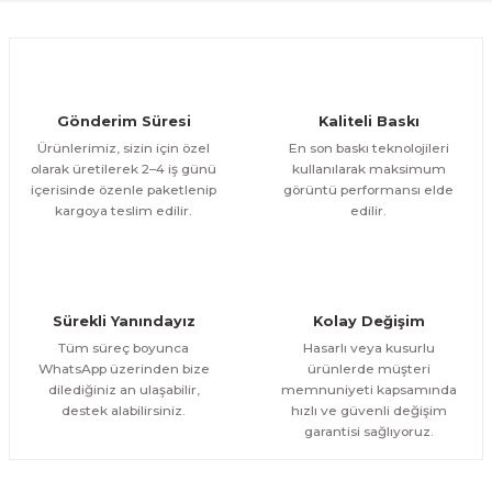
Ürün fiyatı diğer sitelerden daha pahalı.
1.000,00 TL
ÜRÜNÜ İNCELE
Bu ürüne benzer farklı alternatifler olmalı.
800,00 TL
%12
Evinemoda
Gönderim Süresi
Kaliteli Baskı
Eskitme Detaylı Mavi Ekru Çiçek 3 Parça Pleksi Aynalı Tablo
Ürünlerimiz, sizin için özel
En son baskı teknolojileri
olarak üretilerek 2–4 iş günü
kullanılarak maksimum
içerisinde özenle paketlenip
görüntü performansı elde
1.000,00 TL
ÜRÜNÜ İNCELE
Gönder
kargoya teslim edilir.
edilir.
800,00 TL
%13
Evinemoda
Dokulu Görünüm Beyaz Çiçek 3 Parça Pleksi Aynalı Tablo
Sürekli Yanındayız
Kolay Değişim
1.000,00 TL
ÜRÜNÜ İNCELE
Tüm süreç boyunca
Hasarlı veya kusurlu
800,00 TL
%13
WhatsApp üzerinden bize
ürünlerde müşteri
dilediğiniz an ulaşabilir,
memnuniyeti kapsamında
Evinemoda
destek alabilirsiniz.
hızlı ve güvenli değişim
Dairesel Soyut Sanat 3 Parça Pleksi Aynalı Tablo
garantisi sağlıyoruz.
1.000,00 TL
ÜRÜNÜ İNCELE