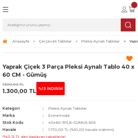
Geri Dön
Geri Dön
Geri Dön
lolar
ablolar
i Sanat
Tablolar
erçeveli Tablolar
Seti
Anasayfa
Çerçeveli Tablolar
Pleksi Aynalı Tablolar
Yapr
Tablolar
erçeveli Tablolar
a Seti
Yaprak Çiçek 3 Parça Pleksi Aynalı Tablo 40 x
Tablolar
s Tablolar
60 CM - Gümüş
1.500,00 TL
Tablolar
blolar
%13 İNDİRİM
1.300,00 TL
s Tablolar
Kategori
Pleksi Aynalı Tablolar
Marka
Evinemoda
Stok Kodu
40x60-3PLK-GUMUS-605
Havale
1.170,00 TL (%10,00 havale indirimi)
*140,12 TL den başlayan taksitlerle!