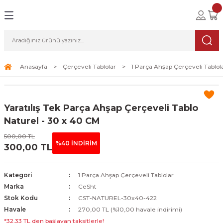
Geri Dön
Geri Dön
Geri Dön
lolar
ablolar
i Sanat
Tablolar
erçeveli Tablolar
Seti
Anasayfa
Çerçeveli Tablolar
1 Parça Ahşap Çerçeveli Tablol
Tablolar
erçeveli Tablolar
a Seti
Yaratılış Tek Parça Ahşap Çerçeveli Tablo
Tablolar
s Tablolar
Naturel - 30 x 40 CM
500,00 TL
Tablolar
blolar
%40 İNDİRİM
300,00 TL
s Tablolar
Kategori
1 Parça Ahşap Çerçeveli Tablolar
Marka
CeSht
Stok Kodu
CST-NATUREL-30x40-422
Havale
270,00 TL (%10,00 havale indirimi)
*32,33 TL den başlayan taksitlerle!