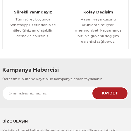
Orman Yolu Tek Parça Ahşap Çerçeveli Tablo
Sürekli Yanındayız
Kolay Değişim
500,00 TL
ÜRÜNÜ İNCELE
Tüm süreç boyunca
Hasarlı veya kusurlu
300,00 TL
%25
WhatsApp üzerinden bize
ürünlerde müşteri
dilediğiniz an ulaşabilir,
memnuniyeti kapsamında
CeSht
destek alabilirsiniz.
hızlı ve güvenli değişim
Orman Yolu Tek Parça Ahşap Çerçeveli Tablo
garantisi sağlıyoruz.
500,00 TL
ÜRÜNÜ İNCELE
300,00 TL
Kampanya Habercisi
CeSht
Ücretsiz e-bültene kayıt olun kampanyalardan faydalanın.
Pembe Fonlu Good Things Are Coming Yazılı Tek Parça Ahşap Çerçeveli
KAYDET
500,00 TL
ÜRÜNÜ İNCELE
300,00 TL
CeSht
Pembe Fonlu Good Things Are Coming Yazılı Tek Parça Ahşap Çerçeveli
BİZE ULAŞIN
Kesintisiz hizmet kalitemiz ile her zaman yanınızdayız. Siparişleriniz için