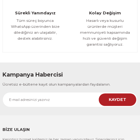
Orman Yolu Tek Parça Ahşap Çerçeveli Tablo
Sürekli Yanındayız
Kolay Değişim
500,00 TL
ÜRÜNÜ İNCELE
Tüm süreç boyunca
Hasarlı veya kusurlu
300,00 TL
%25
WhatsApp üzerinden bize
ürünlerde müşteri
dilediğiniz an ulaşabilir,
memnuniyeti kapsamında
CeSht
destek alabilirsiniz.
hızlı ve güvenli değişim
Orman Yolu Tek Parça Ahşap Çerçeveli Tablo
garantisi sağlıyoruz.
500,00 TL
ÜRÜNÜ İNCELE
300,00 TL
Kampanya Habercisi
CeSht
Ücretsiz e-bültene kayıt olun kampanyalardan faydalanın.
Pembe Fonlu Good Things Are Coming Yazılı Tek Parça Ahşap Çerçeveli
KAYDET
500,00 TL
ÜRÜNÜ İNCELE
300,00 TL
CeSht
Pembe Fonlu Good Things Are Coming Yazılı Tek Parça Ahşap Çerçeveli
BİZE ULAŞIN
Kesintisiz hizmet kalitemiz ile her zaman yanınızdayız. Siparişleriniz için