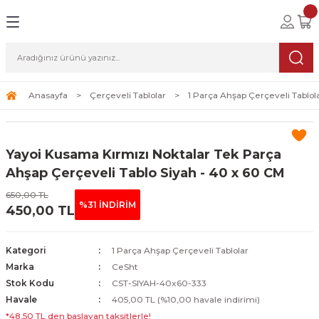
Geri Dön
Geri Dön
Geri Dön
lolar
ablolar
i Sanat
Tablolar
erçeveli Tablolar
Seti
Anasayfa
Çerçeveli Tablolar
1 Parça Ahşap Çerçeveli Tablol
Tablolar
erçeveli Tablolar
a Seti
Yayoi Kusama Kırmızı Noktalar Tek Parça
Tablolar
s Tablolar
Ahşap Çerçeveli Tablo Siyah - 40 x 60 CM
650,00 TL
Tablolar
blolar
%31 İNDİRİM
450,00 TL
s Tablolar
Kategori
1 Parça Ahşap Çerçeveli Tablolar
Marka
CeSht
Stok Kodu
CST-SIYAH-40x60-333
Havale
405,00 TL (%10,00 havale indirimi)
*48,50 TL den başlayan taksitlerle!