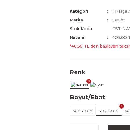
Kategori
1 Parça 
Marka
CeSht
Stok Kodu
CST-NA
Havale
405,00 T
*48,50 TL den başlayan taksit
Renk
Boyut/Ebat
30 x 40 CM
40 x 60 CM
50