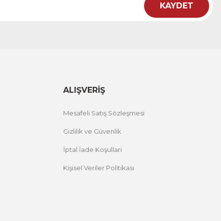
KAYDET
ht
 Çiçekli Flower Yazılı Tek Parça Ahşap Çerçeveli Tablo
00 TL
%25 İNDİRİM
ÜRÜNÜ İNCELE
,00 TL
ALIŞVERİŞ
Mesafeli Satış Sözleşmesi
Gizlilik ve Güvenlik
İptal İade Koşullari
Kişisel Veriler Politikası