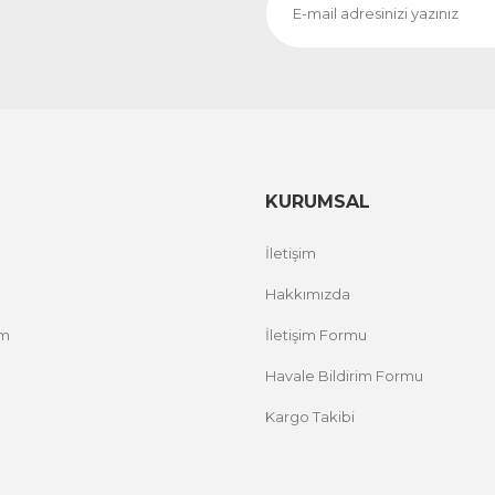
CeSht
CeS
Fırça Darbeleri Tek Parça Ahşap Çerçeveli Tablo
Sarı
500,00 TL
500,
%25 İNDİRİM
ÜRÜNÜ İNCELE
300,00 TL
300
KURUMSAL
İletişim
Hakkımızda
um
İletişim Formu
Havale Bildirim Formu
Kargo Takibi