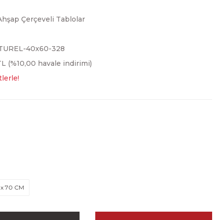
Ahşap Çerçeveli Tablolar
TUREL-40x60-328
L (%10,00 havale indirimi)
lerle!
 x 70 CM