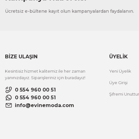
CeSht
Ücretsiz e-bültene kayıt olun kampanyalardan faydalanın.
Fırça Darbeleri Tek Parça Ahşap Çerçeveli Tablo
500,00 TL
%25 İNDİRİM
ÜRÜNÜ İNCELE
300,00 TL
BİZE ULAŞIN
ÜYELİK
CeSht
Kesintisiz hizmet kalitemiz ile her zaman
Yeni Üyelik
Sarı Çiçekli Flower Yazılı Tek Parça Ahşap Çerçeveli Tablo
yanınızdayız. Siparişleriniz için buradayız!
Üye Girişi
0 554 960 00 51
Şifremi Unutt
500,00 TL
%25 İNDİRİM
0 554 960 00 51
ÜRÜNÜ İNCELE
300,00 TL
info@evinemoda.com