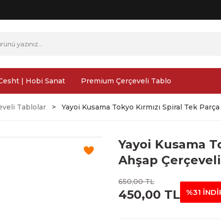
Cesht | Hobi Sanat
Premium Çerçeveli Tablo
veli Tablolar
Yayoi Kusama Tokyo Kırmızı Spiral Tek Parça
Yayoi Kusama To
Ahşap Çerçeveli
650,00 TL
450,00 TL
%31 İNDİ