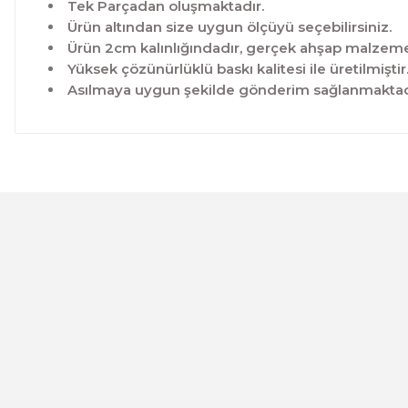
Tek Parçadan oluşmaktadır.
Ürün altından size uygun ölçüyü seçebilirsiniz.
Ürün 2cm kalınlığındadır, gerçek ahşap malzeme 
Yüksek çözünürlüklü baskı kalitesi ile üretilmiştir
Asılmaya uygun şekilde gönderim sağlanmaktad
Bu ürünün fiyat bilgisi, resim, ürün açıklamalarında ve 
Görüş ve önerileriniz için teşekkür ederiz.
Ürün resmi kalitesiz, bozuk veya görüntülenemiyor.
Ürün açıklamasında eksik bilgiler bulunuyor.
Ürün bilgilerinde hatalar bulunuyor.
CeSht
Ürün fiyatı diğer sitelerden daha pahalı.
Mavi-yeşil Çiçekli Garden Place Yazılı Tek Parça Ahşap Çe
Bu ürüne benzer farklı alternatifler olmalı.