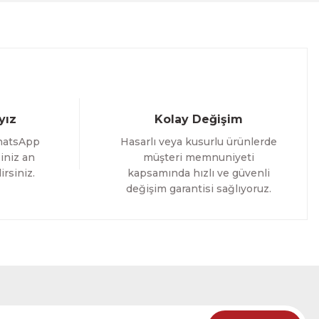
%25 İNDİRİM
ELE
yız
Kolay Değişim
hatsApp
Hasarlı veya kusurlu ürünlerde
iniz an
müşteri memnuniyeti
irsiniz.
kapsamında hızlı ve güvenli
değişim garantisi sağlıyoruz.
oming Yazılı Tek Parça Ahşap Çerçeveli Tablo
%25 İNDİRİM
RÜNÜ İNCELE