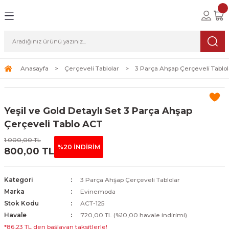
Geri Dön
Geri Dön
Geri Dön
lolar
ablolar
i Sanat
Tablolar
erçeveli Tablolar
Seti
Anasayfa
Çerçeveli Tablolar
3 Parça Ahşap Çerçeveli Tablol
Tablolar
erçeveli Tablolar
a Seti
Yeşil ve Gold Detaylı Set 3 Parça Ahşap
Tablolar
s Tablolar
Çerçeveli Tablo ACT
1.000,00 TL
Tablolar
blolar
%20 İNDİRİM
800,00 TL
s Tablolar
Kategori
3 Parça Ahşap Çerçeveli Tablolar
Marka
Evinemoda
Stok Kodu
ACT-125
Havale
720,00 TL (%10,00 havale indirimi)
*86,23 TL den başlayan taksitlerle!