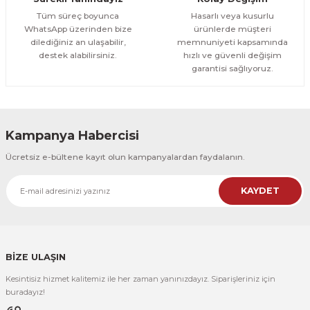
1.000,00 TL
ÜRÜNÜ İNCELE
Tüm süreç boyunca
Hasarlı veya kusurlu
800,00 TL
%12
WhatsApp üzerinden bize
ürünlerde müşteri
dilediğiniz an ulaşabilir,
memnuniyeti kapsamında
Evinemoda
destek alabilirsiniz.
hızlı ve güvenli değişim
Boho Tarzı Çiçek 3 Parça Ahşap Çerçeveli Tablo ACT
garantisi sağlıyoruz.
1.000,00 TL
ÜRÜNÜ İNCELE
800,00 TL
%12
Kampanya Habercisi
Evinemoda
Ücretsiz e-bültene kayıt olun kampanyalardan faydalanın.
Vincent Van Gogh Temalı 3 Parça Ahşap Çerçeveli Tablo ACT
KAYDET
1.000,00 TL
ÜRÜNÜ İNCELE
800,00 TL
%12
Evinemoda
Vincent Van Gogh Temalı 3 Parça Ahşap Çerçeveli Tablo ACT
BİZE ULAŞIN
Kesintisiz hizmet kalitemiz ile her zaman yanınızdayız. Siparişleriniz için
1.000,00 TL
ÜRÜNÜ İNCELE
buradayız!
800,00 TL
%12