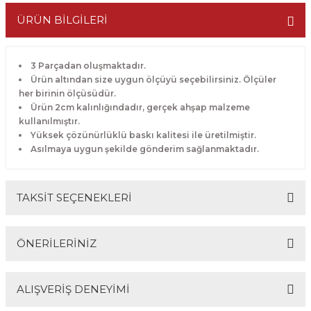
ÜRÜN BİLGİLERİ
3 Parçadan oluşmaktadır.
Ürün altından size uygun ölçüyü seçebilirsiniz. Ölçüler
her birinin ölçüsüdür.
Ürün 2cm kalınlığındadır, gerçek ahşap malzeme
kullanılmıştır.
Yüksek çözünürlüklü baskı kalitesi ile üretilmiştir.
Asılmaya uygun şekilde gönderim sağlanmaktadır.
TAKSİT SEÇENEKLERİ
ÖNERİLERİNİZ
ALIŞVERİŞ DENEYİMİ
Bu ürünün fiyat bilgisi, resim, ürün açıklamalarında ve
diğer konularda yetersiz gördüğünüz noktaları öneri