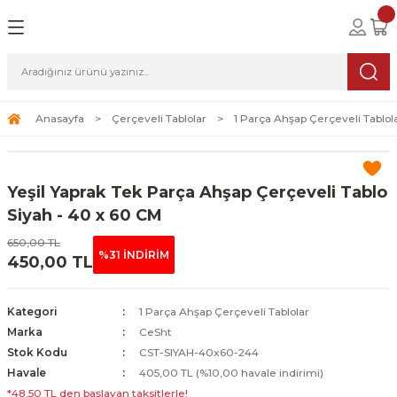
Geri Dön
Geri Dön
Geri Dön
lolar
ablolar
i Sanat
Tablolar
erçeveli Tablolar
Seti
Anasayfa
Çerçeveli Tablolar
1 Parça Ahşap Çerçeveli Tablol
Tablolar
erçeveli Tablolar
a Seti
Yeşil Yaprak Tek Parça Ahşap Çerçeveli Tablo
Tablolar
s Tablolar
Siyah - 40 x 60 CM
650,00 TL
Tablolar
blolar
%31 İNDİRİM
450,00 TL
s Tablolar
Kategori
1 Parça Ahşap Çerçeveli Tablolar
Marka
CeSht
Stok Kodu
CST-SIYAH-40x60-244
Havale
405,00 TL (%10,00 havale indirimi)
*48,50 TL den başlayan taksitlerle!