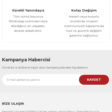
Orman Yolu Tek Parça Ahşap Çerçeveli Tablo
Sürekli Yanındayız
Kolay Değişim
500,00 TL
ÜRÜNÜ İNCELE
Tüm süreç boyunca
Hasarlı veya kusurlu
300,00 TL
%25
WhatsApp üzerinden bize
ürünlerde müşteri
dilediğiniz an ulaşabilir,
memnuniyeti kapsamında
CeSht
destek alabilirsiniz.
hızlı ve güvenli değişim
Orman Yolu Tek Parça Ahşap Çerçeveli Tablo
garantisi sağlıyoruz.
500,00 TL
ÜRÜNÜ İNCELE
300,00 TL
Kampanya Habercisi
CeSht
Ücretsiz e-bültene kayıt olun kampanyalardan faydalanın.
Pembe Fonlu Good Things Are Coming Yazılı Tek Parça Ahşap Çerçeveli
KAYDET
500,00 TL
ÜRÜNÜ İNCELE
300,00 TL
CeSht
Pembe Fonlu Good Things Are Coming Yazılı Tek Parça Ahşap Çerçeveli
BİZE ULAŞIN
Kesintisiz hizmet kalitemiz ile her zaman yanınızdayız. Siparişleriniz için