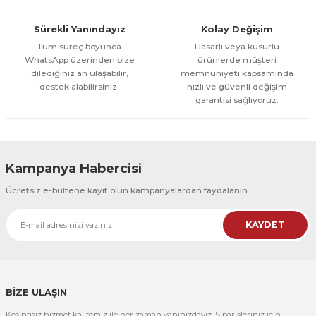
Orman Yolu Tek Parça Ahşap Çerçeveli Tablo
Sürekli Yanındayız
Kolay Değişim
500,00 TL
ÜRÜNÜ İNCELE
Tüm süreç boyunca
Hasarlı veya kusurlu
300,00 TL
%25
WhatsApp üzerinden bize
ürünlerde müşteri
dilediğiniz an ulaşabilir,
memnuniyeti kapsamında
CeSht
destek alabilirsiniz.
hızlı ve güvenli değişim
Orman Yolu Tek Parça Ahşap Çerçeveli Tablo
garantisi sağlıyoruz.
500,00 TL
ÜRÜNÜ İNCELE
300,00 TL
Kampanya Habercisi
CeSht
Ücretsiz e-bültene kayıt olun kampanyalardan faydalanın.
Pembe Fonlu Good Things Are Coming Yazılı Tek Parça Ahşap Çerçeveli
KAYDET
500,00 TL
ÜRÜNÜ İNCELE
300,00 TL
CeSht
Pembe Fonlu Good Things Are Coming Yazılı Tek Parça Ahşap Çerçeveli
BİZE ULAŞIN
Kesintisiz hizmet kalitemiz ile her zaman yanınızdayız. Siparişleriniz için