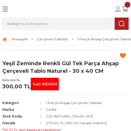
Geri Dön
Geri Dön
Geri Dön
lolar
ablolar
i Sanat
Tablolar
erçeveli Tablolar
Seti
Anasayfa
Çerçeveli Tablolar
1 Parça Ahşap Çerçeveli Tablol
Tablolar
erçeveli Tablolar
a Seti
Yeşil Zeminde Renkli Gül Tek Parça Ahşap
Tablolar
s Tablolar
Çerçeveli Tablo Naturel - 30 x 40 CM
500,00 TL
Tablolar
blolar
%40 İNDİRİM
300,00 TL
s Tablolar
Kategori
1 Parça Ahşap Çerçeveli Tablolar
Marka
CeSht
Stok Kodu
CST-NATUREL-30x40-409
Havale
270,00 TL (%10,00 havale indirimi)
*32,33 TL den başlayan taksitlerle!