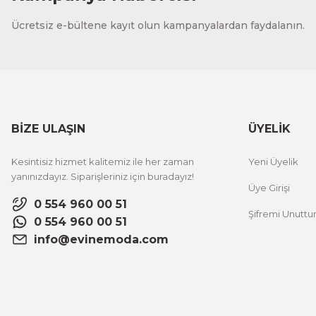
CeSht
Ücretsiz e-bültene kayıt olun kampanyalardan faydalanın.
Fırça Darbeleri Tek Parça Ahşap Çerçeveli Tablo
500,00 TL
%25 İNDİRİM
ÜRÜNÜ İNCELE
300,00 TL
BİZE ULAŞIN
ÜYELİK
CeSht
Kesintisiz hizmet kalitemiz ile her zaman
Yeni Üyelik
Sarı Çiçekli Flower Yazılı Tek Parça Ahşap Çerçeveli Tablo
yanınızdayız. Siparişleriniz için buradayız!
Üye Girişi
0 554 960 00 51
Şifremi Unutt
500,00 TL
%25 İNDİRİM
0 554 960 00 51
ÜRÜNÜ İNCELE
300,00 TL
info@evinemoda.com