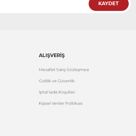
KAYDET
ht
 Çiçekli Flower Yazılı Tek Parça Ahşap Çerçeveli Tablo
00 TL
%25 İNDİRİM
ÜRÜNÜ İNCELE
,00 TL
ALIŞVERİŞ
Mesafeli Satış Sözleşmesi
Gizlilik ve Güvenlik
İptal İade Koşullari
Kişisel Veriler Politikası