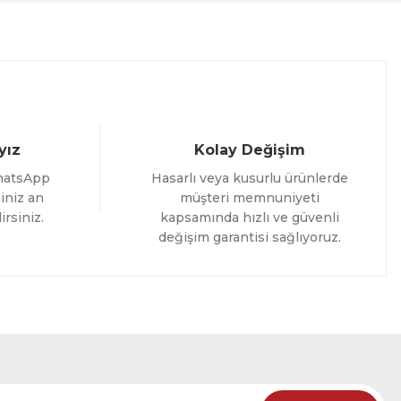
%25 İNDİRİM
ELE
yız
Kolay Değişim
hatsApp
Hasarlı veya kusurlu ürünlerde
iniz an
müşteri memnuniyeti
irsiniz.
kapsamında hızlı ve güvenli
değişim garantisi sağlıyoruz.
oming Yazılı Tek Parça Ahşap Çerçeveli Tablo
%25 İNDİRİM
RÜNÜ İNCELE