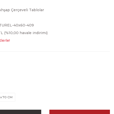
Ahşap Çerçeveli Tablolar
TUREL-40x60-409
L (%10,00 havale indirimi)
lerle!
 x 70 CM