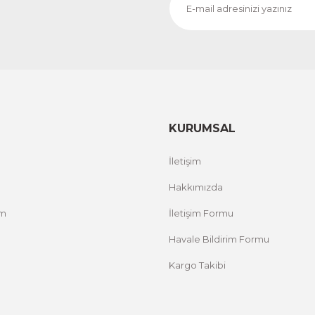
CeSht
CeS
Fırça Darbeleri Tek Parça Ahşap Çerçeveli Tablo
Sarı
500,00 TL
500,
%25 İNDİRİM
ÜRÜNÜ İNCELE
300,00 TL
300
KURUMSAL
İletişim
Hakkımızda
um
İletişim Formu
Havale Bildirim Formu
Kargo Takibi