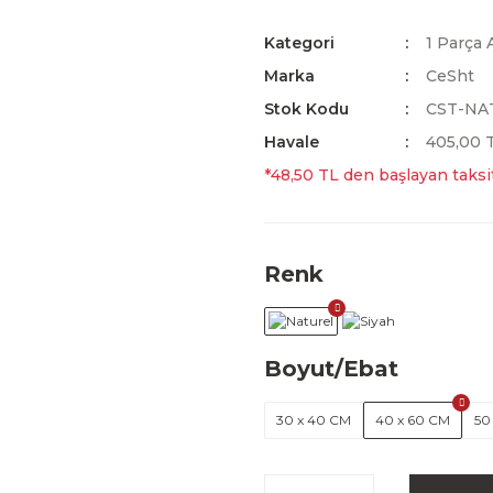
Kategori
1 Parça 
Marka
CeSht
Stok Kodu
CST-NA
Havale
405,00 T
*48,50 TL den başlayan taksit
Renk
Boyut/Ebat
30 x 40 CM
40 x 60 CM
50