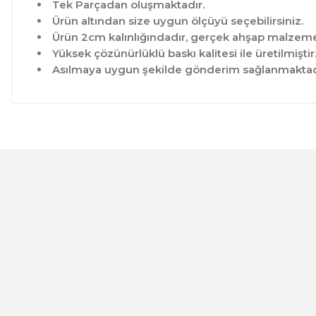
Tek Parçadan oluşmaktadır.
Ürün altından size uygun ölçüyü seçebilirsiniz.
Ürün 2cm kalınlığındadır, gerçek ahşap malzeme 
Yüksek çözünürlüklü baskı kalitesi ile üretilmiştir
Asılmaya uygun şekilde gönderim sağlanmaktad
Bu ürünün fiyat bilgisi, resim, ürün açıklamalarında ve 
Görüş ve önerileriniz için teşekkür ederiz.
Ürün resmi kalitesiz, bozuk veya görüntülenemiyor.
Ürün açıklamasında eksik bilgiler bulunuyor.
Ürün bilgilerinde hatalar bulunuyor.
CeSht
Ürün fiyatı diğer sitelerden daha pahalı.
Mavi-yeşil Çiçekli Garden Place Yazılı Tek Parça Ahşap Çe
Bu ürüne benzer farklı alternatifler olmalı.