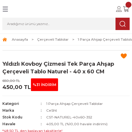
Geri Dön
Geri Dön
Geri Dön
lolar
ablolar
i Sanat
Tablolar
erçeveli Tablolar
Seti
Anasayfa
Çerçeveli Tablolar
1 Parça Ahşap Çerçeveli Tablol
Tablolar
erçeveli Tablolar
a Seti
Yıldızlı Kovboy Çizmesi Tek Parça Ahşap
Tablolar
s Tablolar
Çerçeveli Tablo Naturel - 40 x 60 CM
650,00 TL
Tablolar
blolar
%31 İNDİRİM
450,00 TL
s Tablolar
Kategori
1 Parça Ahşap Çerçeveli Tablolar
Marka
CeSht
Stok Kodu
CST-NATUREL-40x60-352
Havale
405,00 TL (%10,00 havale indirimi)
*48,50 TL den başlayan taksitlerle!