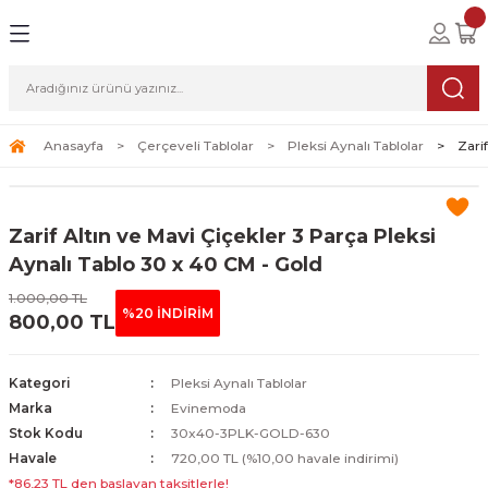
Geri Dön
Geri Dön
Geri Dön
lolar
ablolar
i Sanat
Tablolar
erçeveli Tablolar
Seti
Anasayfa
Çerçeveli Tablolar
Pleksi Aynalı Tablolar
Zari
Tablolar
erçeveli Tablolar
a Seti
Zarif Altın ve Mavi Çiçekler 3 Parça Pleksi
Tablolar
s Tablolar
Aynalı Tablo 30 x 40 CM - Gold
1.000,00 TL
Tablolar
blolar
%20 İNDİRİM
800,00 TL
s Tablolar
Kategori
Pleksi Aynalı Tablolar
Marka
Evinemoda
Stok Kodu
30x40-3PLK-GOLD-630
Havale
720,00 TL (%10,00 havale indirimi)
*86,23 TL den başlayan taksitlerle!