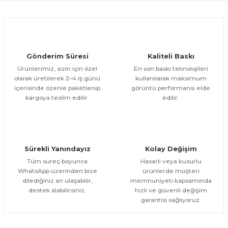
Ürün fiyatı diğer sitelerden daha pahalı.
1.000,00 TL
ÜRÜNÜ İNCELE
Bu ürüne benzer farklı alternatifler olmalı.
800,00 TL
%12
Evinemoda
Gönderim Süresi
Kaliteli Baskı
Eskitme Detaylı Mavi Ekru Çiçek 3 Parça Pleksi Aynalı Tablo
Ürünlerimiz, sizin için özel
En son baskı teknolojileri
olarak üretilerek 2–4 iş günü
kullanılarak maksimum
içerisinde özenle paketlenip
görüntü performansı elde
1.000,00 TL
ÜRÜNÜ İNCELE
Gönder
kargoya teslim edilir.
edilir.
800,00 TL
%13
Evinemoda
Dokulu Görünüm Beyaz Çiçek 3 Parça Pleksi Aynalı Tablo
Sürekli Yanındayız
Kolay Değişim
1.000,00 TL
ÜRÜNÜ İNCELE
Tüm süreç boyunca
Hasarlı veya kusurlu
800,00 TL
%13
WhatsApp üzerinden bize
ürünlerde müşteri
dilediğiniz an ulaşabilir,
memnuniyeti kapsamında
Evinemoda
destek alabilirsiniz.
hızlı ve güvenli değişim
Dairesel Soyut Sanat 3 Parça Pleksi Aynalı Tablo
garantisi sağlıyoruz.
1.000,00 TL
ÜRÜNÜ İNCELE